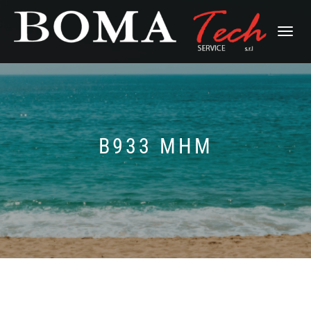
DÉPLI
LA
NAVIG
B933 MHM